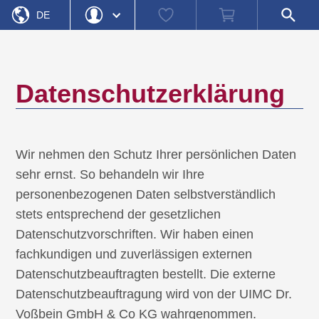
Startseite
Watch
Warenkorb
Shop-
»
Datenschutzerklärung
DE
list
Suche
öffnen
EN
Login
Passwort vergessen
Benutzername
Datenschutzerklärung
Passwort
Registrieren
Einloggen
Wir nehmen den Schutz Ihrer persönlichen Daten
sehr ernst. So behandeln wir Ihre
personenbezogenen Daten selbstverständlich
stets entsprechend der gesetzlichen
Datenschutzvorschriften. Wir haben einen
fachkundigen und zuverlässigen externen
Datenschutzbeauftragten bestellt. Die externe
Datenschutzbeauftragung wird von der UIMC Dr.
Voßbein GmbH & Co KG wahrgenommen.