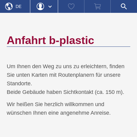
Startseite
Watch
Warenkorb
Shop-
»
Anfahrt b-plastic
DE
list
Suche
öffnen
EN
Login
Passwort vergessen
Benutzername
Anfahrt
b-plastic
Passwort
Registrieren
Einloggen
Um Ihnen den Weg zu uns zu erleichtern, finden
Sie unten Karten mit Routenplanern für unsere
Standorte.
Beide Gebäude haben Sichtkontakt (ca. 150 m).
Wir heißen Sie herzlich willkommen und
wünschen Ihnen eine angenehme Anreise.