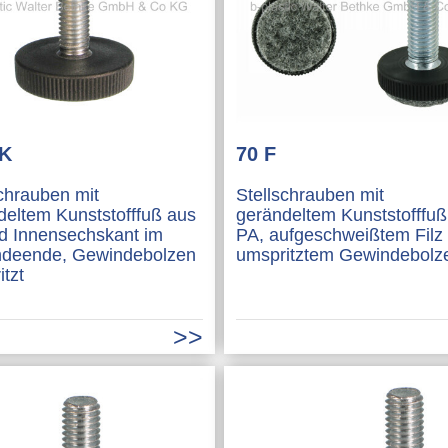
SK
70 F
schrauben mit
Stellschrauben mit
deltem Kunststofffuß aus
gerändeltem Kunststofffuß
d Innensechskant im
PA, aufgeschweißtem Filz
deende, Gewindebolzen
umspritztem Gewindebolz
tzt