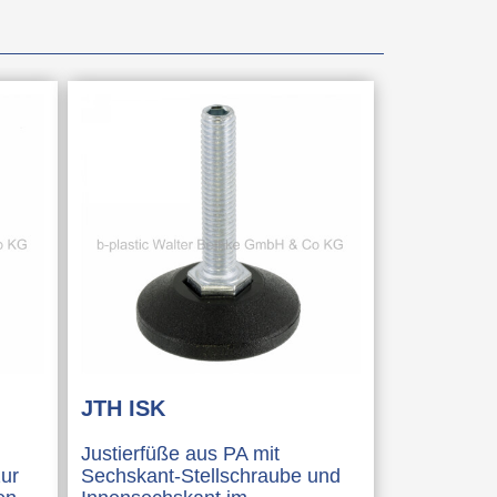
hör
selemente
ente / Lagerbuchsen
eiten
JTH ISK
Justierfüße aus PA mit
zur
Sechskant-Stellschraube und