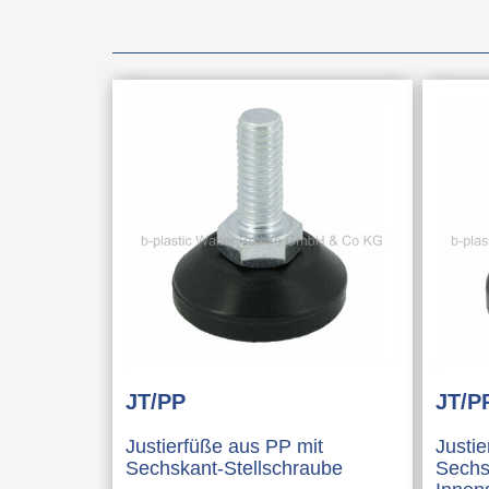
JT/PP
JT/P
Justierfüße aus PP mit
Justi
Sechskant-Stellschraube
Sechs