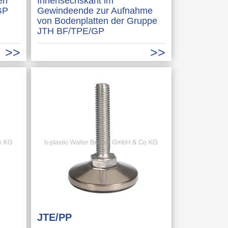
en
Innensechskant im
GP
Gewindeende zur Aufnahme
von Bodenplatten der Gruppe
JTH BF/TPE/GP
JTE/PP