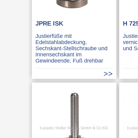
JPRE ISK
H 72
Justierfüße mit
Justi
Edelstahlabdeckung,
verni
Sechskant-Stellschraube und
und S
Innensechskant im
Gewindeende, Fuß drehbar