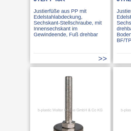
Justierfüße aus PP mit
Justi
Edelstahlabdeckung,
Edels
Sechskant-Stellschraube, mit
Sechs
Innensechskant im
drehb
Gewindeende, Fuß drehbar
Boden
BF/T