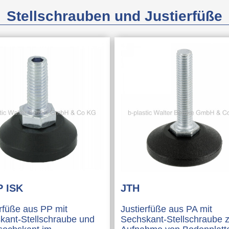
Elektrozube
Stellschrauben und Justierfüße
Verbindung
Distanzelem
Räder
Rollen
Bilder-Index
Produktneuh
P ISK
JTH
erfüße aus PP mit
Justierfüße aus PA mit
kant-Stellschraube und
Sechskant-Stellschraube 