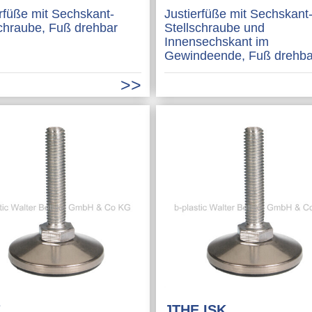
erfüße mit Sechskant-
Justierfüße mit Sechskant
schraube, Fuß drehbar
Stellschraube und
Innensechskant im
Gewindeende, Fuß drehba
E
JTHE ISK