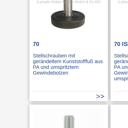
70
70 I
Stellschrauben mit
Stell
gerändeltem Kunststofffuß aus
gerän
PA und umspritztem
PA un
Gewindebolzen
Gewin
umspri