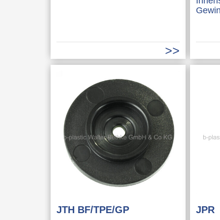
Innen
Gewi
JTH BF/TPE/GP
JPR