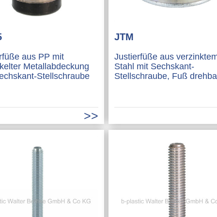
5
JTM
erfüße aus PP mit
Justierfüße aus verzinkte
ckelter Metallabdeckung
Stahl mit Sechskant-
echskant-Stellschraube
Stellschraube, Fuß drehba