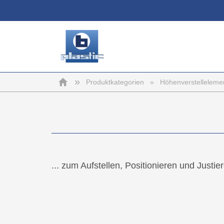
b-
Startseite
»
Produktkategorien
»
Höhenverstelleleme
plastic
... zum Aufstellen, Positionieren und Justi