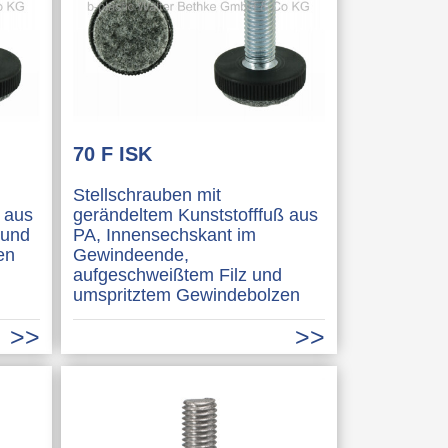
70 F ISK
Stellschrauben mit
 aus
gerändeltem Kunststofffuß aus
 und
PA, Innensechskant im
en
Gewindeende,
aufgeschweißtem Filz und
umspritztem Gewindebolzen