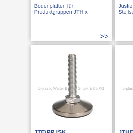
Bodenplatten für
Justi
Produktgruppen JTH x
Stell
JTE/PP ISK
JTH