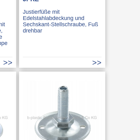
Justierfüße mit
Edelstahlabdeckung und
it
Sechskant-Stellschraube, Fuß
,
drehbar
e
ppe