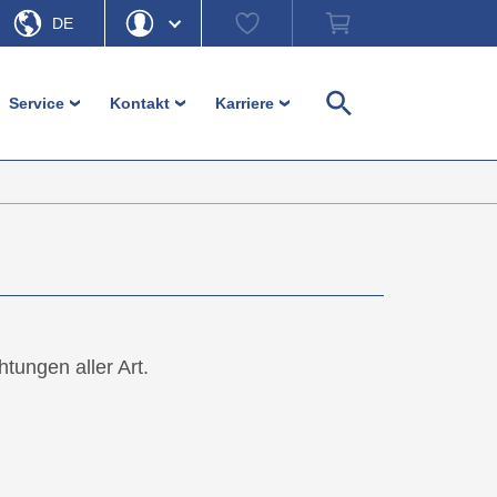
Watch
Warenkorb
DE
list
EN
Hallo
Passwort vergessen
Service
Kontakt
Karriere
›
›
›
Suche
e
Mein Konto
Ausloggen
üße
Kundenservice
Ansprechpartner
Karriere
llelemente
Download
Kontaktformular
Einloggen
r und Möbelfüße
Bestellhinweise
Firmensitz b-plastic
Unverbindliche
Anfahrt b-plastic
Materialinformationen
ente
Im Fokus – Ratgeber und mehr
tungen aller Art.
nteile
r
ement