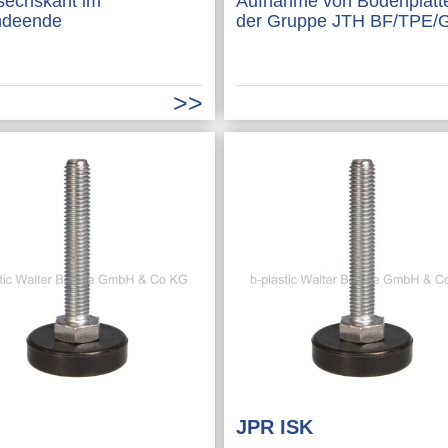
sechskant im
Aufnahme von Bodenplatt
ndeende
der Gruppe JTH BF/TPE/
JPR ISK