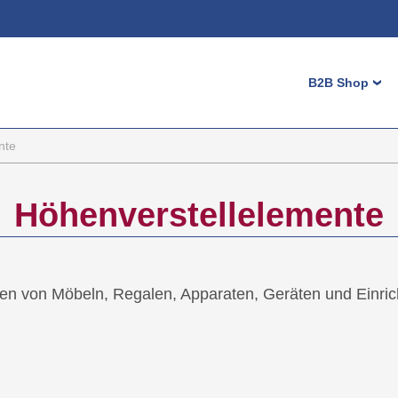
Login
B2B Shop
›
Benutzernam
Passwort
Maschinenf
nte
Höhenverste
Registrieren
Möbelgleite
Höhenverstellelemente
Stopfen
Bedienelem
Kappen
eren von Möbeln, Regalen, Apparaten, Geräten und Einrich
Diverse Klei
Zaunzubehö
Kabelmanag