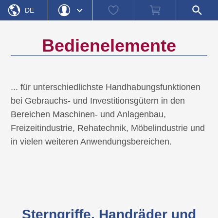
Startseite
Watch
Warenkorb
Shop-
»
Produktkategorien
»
Bedienelemente
DE
list
Suche
öffnen
EN
Login
Passwort vergessen
Bedienelemente
Benutzername
Passwort
... für unterschiedlichste Handhabungsfunktionen
bei Gebrauchs- und Investitionsgütern in den
Registrieren
Einloggen
Bereichen Maschinen- und Anlagenbau,
Freizeitindustrie, Rehatechnik, Möbelindustrie und
in vielen weiteren Anwendungsbereichen.
Sterngriffe, Handräder und