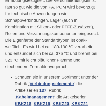
Ermüdungsfestigkeit. Die Verschleißfestigkeit ist
fast so gut wie die von PA. POM wird bevorzugt
für technische Anwendungen wie
Schnappverbindungen, Lager (auch in
Kombination mit Silikon- oder PTFE-Zusätzen),
Rollen und Verzahnungskomponenten eingesetzt.
Die Eigenfarbe der Standardtypen ist opak-
weißlich. Es wird bei ca. 180-190 °C verarbeitet
und entzündet sich bei ca. 375 °C und brennt bei
323 °C mit leicht bläulicher Flamme und
stechendem Formaldehydgeruch.
Schauen sie in unserem Sortiment unter der
Rubrik „
Verbindungselemente
“ die
Artikelserien
137
, Rubrik
„
Kabelmanagement
“ die Artikelserien
KBKZ18
,
KBKZ19
,
KBKZ20
,
KBKZ21
–