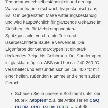
Temperaturwechselbeständigkeit und geringe
Wasseraufnahme (schwach hygroskopisch) aus.
Es ist in begrenztem Maße witterungsbeständig
und wird hauptsächlich für glänzende Gehäuse im
Sichtbereich, für Mehrkomponenten-
Spritzgussteile, verchromte Teile und
laserbeschriftete Bauteile verwendet. Die
Eigenfarbe der Standardtypen ist ein stark
deckendes Beige bis Gelbbraun. Bei Sondertypen
ist glasklar möglich. ABS wird bei ca. 240-260 °C
verarbeitet und entzündet sich bei ca. 400 °C mit
einer hellen, rußenden Flamme und einem süßen
Geruch.
Schauen Sie in unserem Sortiment unter der
Rubrik „
Stopfen
“ z.B. die Artikelserien
CGQ
,
CGQM
,
CRG
,
RJLM
,
RJLR
, – Rubrik