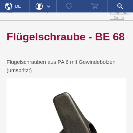
Startseite
Flügelschra
Watch
Warenkorb
Shop-
DE
und
list
Suche
»
»
»
Produktkategorien
Bedienelemente
Flügelmutter
öffnen
T-Griffe
EN
Login
Passwort vergessen
Benutzername
Flügelschraube - BE 68
Passwort
Registrieren
Flügelschrauben aus PA 6 mit Gewindebolzen
Einloggen
(umspritzt)