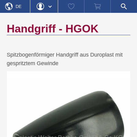
Startseite
Watch
Warenkorb
Shop-
»
»
»
Produktkategorien
Bedienelemente
Handgriffe
DE
list
Suche
öffnen
EN
Login
Passwort vergessen
Handgriff - HGOK
Benutzername
Passwort
Spitzbogenförmiger Handgriff aus Duroplast mit
gespritztem Gewinde
Registrieren
Einloggen