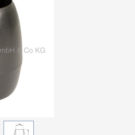
Elektrozube
schwarz
Verbindung
Distanzelem
Räder
Rollen
Bilder-Index
Produktneuh