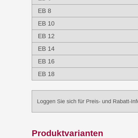
EB 8
EB 10
EB 12
EB 14
EB 16
EB 18
Loggen Sie sich für Preis- und Rabatt-In
Produktvarianten