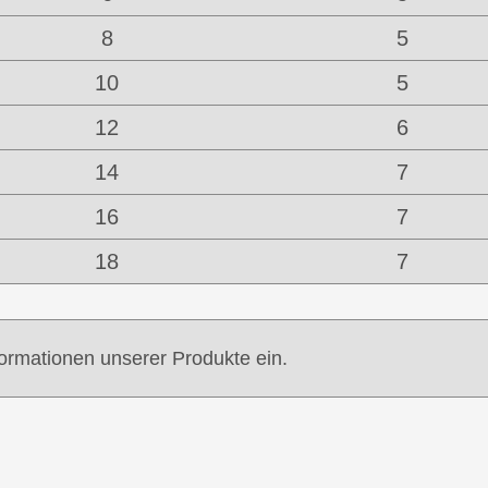
8
5
10
5
12
6
14
7
16
7
18
7
formationen unserer Produkte ein.