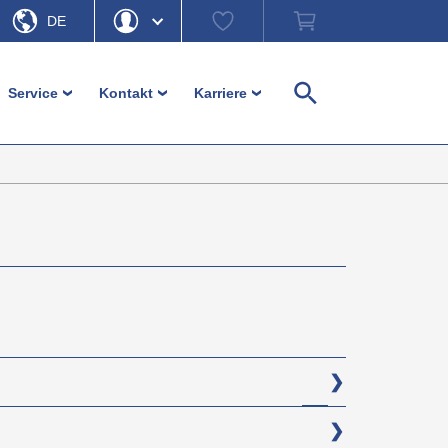
Watch
Warenkorb
DE
list
EN
Hallo
Passwort vergessen
Service
Kontakt
Karriere
›
›
›
Suche
e
Mein Konto
Ausloggen
üße
Kundenservice
Ansprechpartner
Karriere
llelemente
Download
Kontaktformular
Einloggen
r und Möbelfüße
Bestellhinweise
Firmensitz b-plastic
Unverbindliche
Anfahrt b-plastic
Materialinformationen
ente
Im Fokus – Ratgeber und mehr
nteile
r
ement