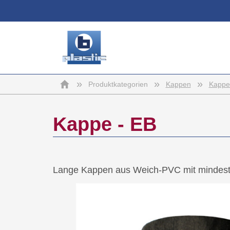
b-
Startseite
»
»
»
Produktkategorien
Kappen
Kappen
plastic
Kappe - EB
Lange Kappen aus Weich-PVC mit mindes