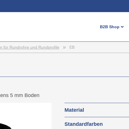
Login
B2B Shop
›
Benutzernam
Passwort
»
Maschinenf
 für Rundrohre und Rundprofile
EB
Höhenverste
Registrieren
Möbelgleite
Stopfen
Bedienelem
Kappen
tens 5 mm Boden
Diverse Klei
Material
Zaunzubehö
Kabelmanag
Weich-PVC (PVC-P)
Standardfarben