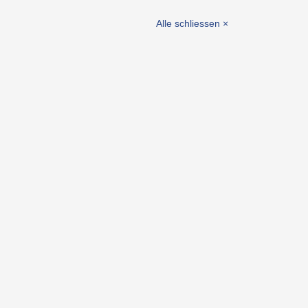
hör
selemente
Alle schliessen ×
ente / Lagerbuchsen
eiten