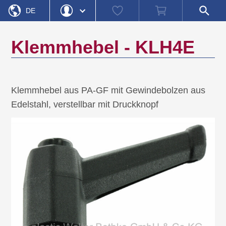
Startseite
Watch
Warenkorb
Shop-
»
»
»
Produktkategorien
Bedienelemente
Klemmhebe
DE
list
Suche
öffnen
EN
Login
Passwort vergessen
Klemmhebel - KLH4E
Benutzername
Passwort
Klemmhebel aus PA-GF mit Gewindebolzen aus
Edelstahl, verstellbar mit Druckknopf
Registrieren
Einloggen