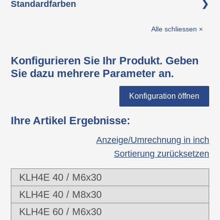
Standardfarben
Polyamid (PA-GF)
schwarz
Gewindebolzen: Edelstahl
Alle schliessen ×
Druckknopf: Polyamid (PA)
Konfigurieren Sie Ihr Produkt. Geben
Sie dazu mehrere Parameter an.
Konfiguration öffnen
Ihre Artikel Ergebnisse
:
Anzeige/Umrechnung in inch
Sortierung zurücksetzen
KLH4E 40 / M6x30
KLH4E 40 / M8x30
KLH4E 60 / M6x30