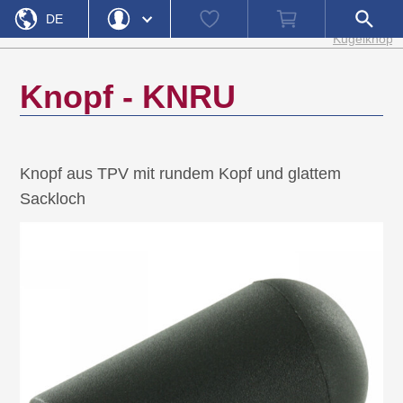
Startseite
Knöpfe,
Watch
Warenkorb
Shop-
DE
»
»
»
Produktkategorien
Bedienelemente
Schaltknöpf
list
Suche
Kugelknöpf
öffnen
EN
Login
Passwort vergessen
Knopf - KNRU
Benutzername
Passwort
Knopf aus TPV mit rundem Kopf und glattem
Registrieren
Einloggen
Sackloch