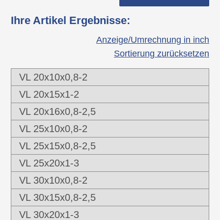
vorgesehen.
fehlt? - Fragen Sie unser Verkaufsteam!
Elastomer --> größerer
Aus produktionstechnischen Gründen kann
Ihre Artikel Ergebnisse
:
Gebrauchstemperaturbereich,
ein Restanguss die Schaftlänge überragen.
geräuschdämpfend, rutschhemmend).
Anzeige/Umrechnung in inch
Material und Ausführung des Schaftes
Sortierung zurücksetzen
stellen den Halt gegen Herausfallen und
eine ausreichend leichtgängige Montage
VL 20x10x0,8-2
sicher.
VL 20x15x1-2
Für den Einsatz als Gleiter (begrenzte
VL 20x16x0,8-2,5
Scherfestigkeit) und für eine ausreichend
leichtgängige Montage in Rohren größerer
VL 25x10x0,8-2
Wandstärken empfiehlt sich eine Anfasung
VL 25x15x0,8-2,5
des Rohrinnendurchmessers (ca. 0,3 - 0,5
VL 25x20x1-3
x 60°).
VL 30x10x0,8-2
Je nach Artikel kann die
Oberflächenbeschaffenheit zwischen poliert
VL 30x15x0,8-2,5
und erodiert variieren.
VL 30x20x1-3