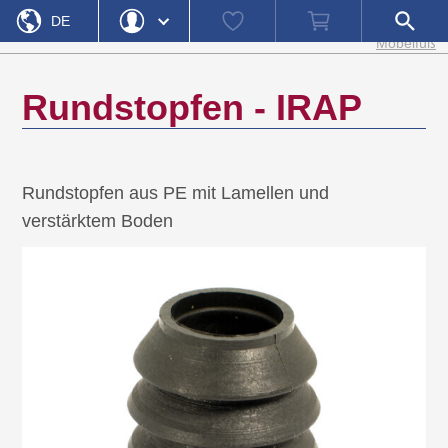
Startseite
Möbelgleite
Watch
Warenkorb
Shop-
DE
»
»
»
Produktkategorien
Gesamtsortiment
und
list
Suche
Möbelfüße
öffnen
EN
Login
Passwort vergessen
Rundstopfen - IRAP
Benutzername
Passwort
Rundstopfen aus PE mit Lamellen und
Registrieren
Einloggen
verstärktem Boden