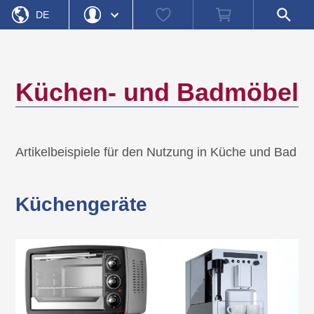
Startseite
Watch
Warenkorb
Shop-
»
Küchen- und Badmöbel
DE
list
Suche
öffnen
EN
Login
Passwort vergessen
Benutzername
Küchen- und Badmöbel
Passwort
Registrieren
Einloggen
Artikelbeispiele für den Nutzung in Küche und Bad
Küchengeräte