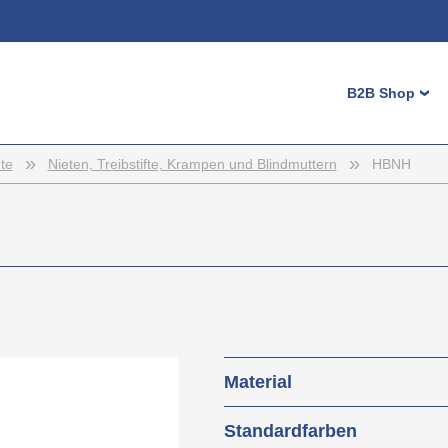
Login
B2B Shop
›
Benutzernam
Passwort
»
»
Maschinenf
te
Nieten, Treibstifte, Krampen und Blindmuttern
HBNH
Höhenverste
Registrieren
Möbelgleite
Stopfen
Bedienelem
Kappen
Diverse Klei
Material
Zaunzubehö
Kabelmanag
Polyamid 6.6 (PA 6.6)
Standardfarben