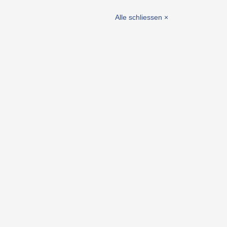
hör
selemente
Alle schliessen ×
ente / Lagerbuchsen
eiten