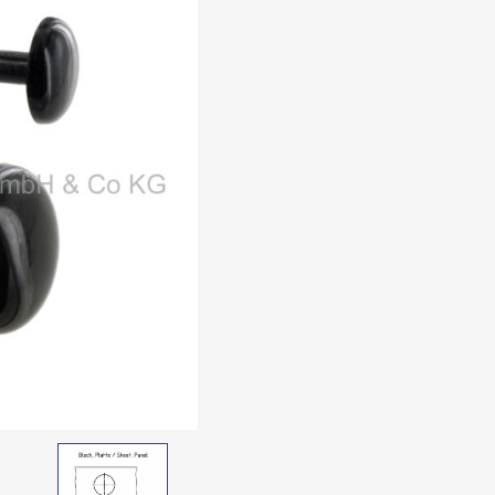
Elektrozube
schwarz
Verbindung
Distanzelem
Räder
Rollen
Bilder-Index
Produktneuh