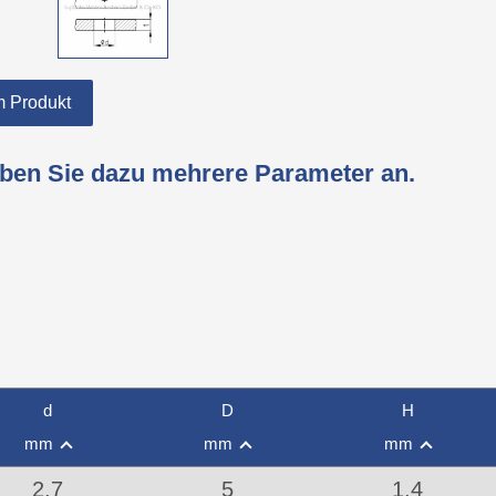
 Produkt
eben Sie dazu mehrere Parameter an.
d
D
H
mm
mm
mm
2,7
5
1,4