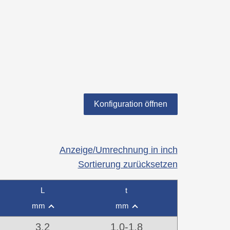
Konfiguration öffnen
Anzeige/Umrechnung in inch
Sortierung zurücksetzen
L
t
mm
mm
3,2
1,0-1,8