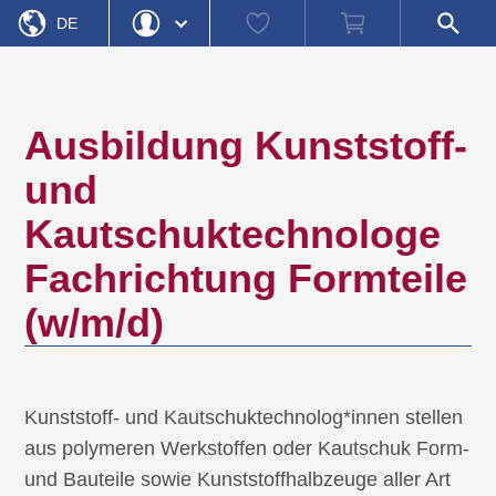
Startseite
Ausbildung Kunststoff- und Kautschuktechnologe
Watch
Warenkorb
Shop-
»
DE
(w/m/d)
list
Suche
öffnen
EN
Login
Passwort vergessen
Benutzername
Ausbildung Kunststoff-
Passwort
und
Kautschuktechnologe
Registrieren
Einloggen
Fachrichtung Formteile
(w/m/d)
Kunststoff- und Kautschuktechnolog*innen stellen
aus polymeren Werkstoffen oder Kautschuk Form-
und Bauteile sowie Kunststoffhalbzeuge aller Art