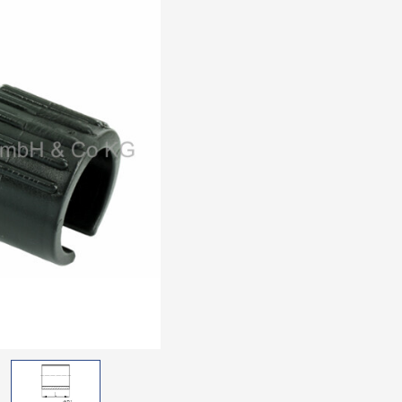
Elektrozube
schwarz
Verbindung
Distanzelem
Räder
Rollen
Bilder-Index
Produktneuh