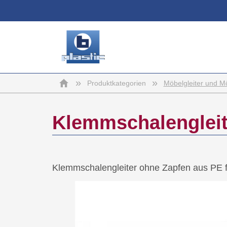
b-
Startseite
»
»
Produktkategorien
Möbelgleiter und M
plastic
Klemmschalengleit
Klemmschalengleiter ohne Zapfen aus PE 