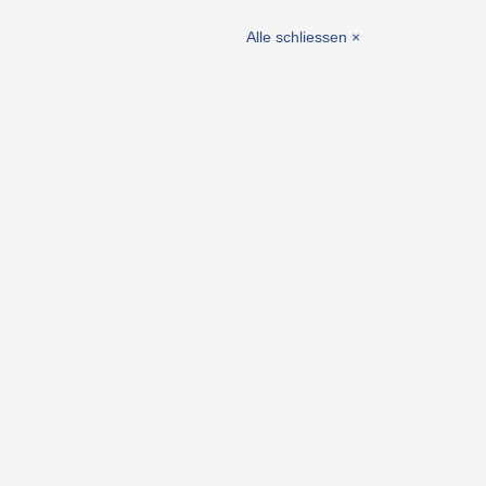
hör
selemente
Alle schliessen ×
ente / Lagerbuchsen
eiten