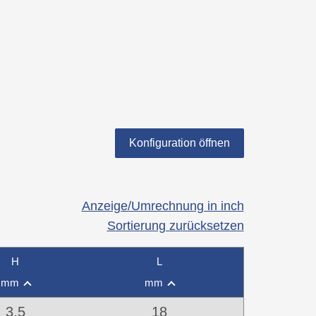
Konfiguration öffnen
Anzeige/Umrechnung in inch
Sortierung zurücksetzen
H
L
mm
mm
3,5
18