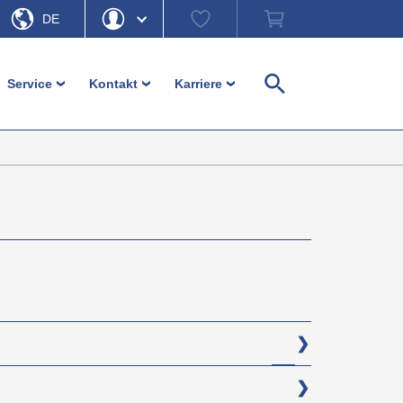
Watch
Warenkorb
DE
list
EN
Hallo
Passwort vergessen
Service
Kontakt
Karriere
›
›
›
Suche
e
Mein Konto
Ausloggen
üße
Kundenservice
Ansprechpartner
Karriere
llelemente
Download
Kontaktformular
Einloggen
r und Möbelfüße
Bestellhinweise
Firmensitz b-plastic
Unverbindliche
Anfahrt b-plastic
Materialinformationen
ente
Im Fokus – Ratgeber und mehr
nteile
r
ement
en (PE)