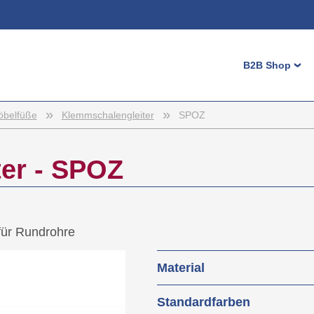
Login
B2B Shop
›
Benutzernam
Passwort
»
»
Maschinenf
öbelfüße
Klemmschalengleiter
SPOZ
Höhenverste
Registrieren
Möbelgleite
er - SPOZ
Stopfen
Bedienelem
Kappen
für Rundrohre
Diverse Klei
Material
Zaunzubehö
Kabelmanag
Grundkörper: Polyethyl
Standardfarben